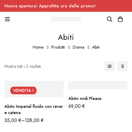
Nuova apertura! Approfitta ora delle promo!
Abiti
Home
Prodotti
Donna
Abiti
Mostra tutti i 2 risultati
VENDITA !
Abito midi Please
69,00
€
Abito Imperial fluido con rever
e catena
35,00
€
–
128,00
€